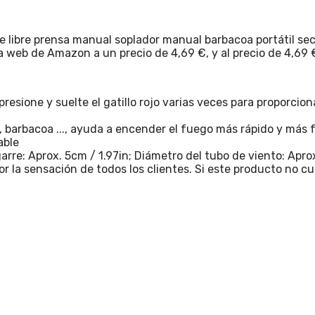
ire libre prensa manual soplador manual barbacoa portátil s
 la web de Amazon a un precio de 4,69 €, y al precio de 4,69
ione y suelte el gatillo rojo varias veces para proporcion
a, barbacoa ..., ayuda a encender el fuego más rápido y más f
able
re: Aprox. 5cm / 1.97in; Diámetro del tubo de viento: Aprox
a sensación de todos los clientes. Si este producto no cu